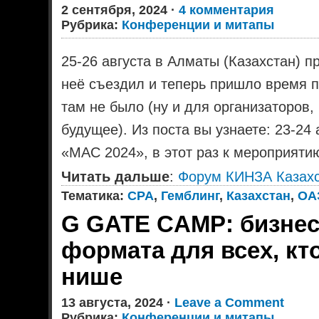
2 сентября, 2024 ·
4 комментария
Рубрика:
Конференции и митапы
25-26 августа в Алматы (Казахстан) 
неё съездил и теперь пришло время п
там не было (ну и для организаторов,
будущее). Из поста вы узнаете: 23-24
«MAC 2024», в этот раз к мероприяти
Читать дальше
:
Форум КИНЗА Казахс
Тематика:
CPA
,
Гемблинг
,
Казахстан
,
ОА
G GATE CAMP: бизнес
формата для всеx, кто 
нише
13 августа, 2024 ·
Leave a Comment
Рубрика:
Конференции и митапы