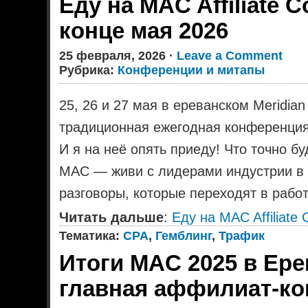
Еду на MAC Affiliate 
конце мая 2026
25 февраля, 2026 ·
Leave a Comment
Рубрика:
Конференции и митапы
25, 26 и 27 мая в ереванском Meridian 
традиционная ежегодная конференция
И я на неё опять приеду! Что точно бу
MAC — живи с лидерами индустрии в A
разговоры, которые переходят в работ
Читать дальше
:
Еду на MAC Affiliate
Тематика:
CPA
,
Гемблинг
,
Трафик
Итоги MAC 2025 в Ере
главная аффилиат-ко