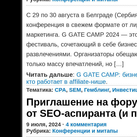
С 29 по 30 августа в Белграде (Серб
конференция в свежем формате от лиде
маркетинга. G GATE CAMP 2024 — это
фестиваль, сочетающий в себе бизне
развлечениями. Организаторы обещаю
только массу впечатлений, но […]
Читать дальше
:
G GATE CAMP: бизне
кто работает в affiliate-нише
.
Тематика:
CPA
,
SEM
,
Гемблинг
,
Инвестиц
Приглашение на фору
от SEO-аспиранта (и 
9 июля, 2024 ·
4 комментария
Рубрика:
Конференции и митапы