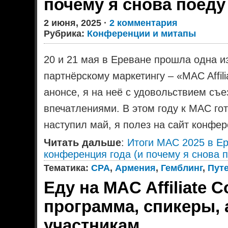
почему я снова поед
2 июня, 2025 ·
2 комментария
Рубрика:
Конференции и митапы
20 и 21 мая в Ереване прошла одна 
партнёрскому маркетингу – «MAC Affili
анонсе, я на неё с удовольствием съ
впечатлениями. В этом году к MAC гот
наступил май, я полез на сайт конфер
Читать дальше
:
Итоги MAC 2025 в Е
конференция года (и почему я снова 
Тематика:
CPA
,
Армения
,
Гемблинг
,
Пут
Еду на MAC Affiliate 
программа, спикеры, 
участникам