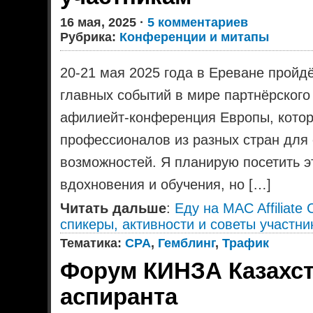
16 мая, 2025 ·
5 комментариев
Рубрика:
Конференции и митапы
20-21 мая 2025 года в Ереване пройдёт
главных событий в мире партнёрского 
афилиейт-конференция Европы, котор
профессионалов из разных стран для
возможностей. Я планирую посетить э
вдохновения и обучения, но […]
Читать дальше
:
Еду на MAC Affiliate
спикеры, активности и советы участн
Тематика:
CPA
,
Гемблинг
,
Трафик
Форум КИНЗА Казахст
аспиранта