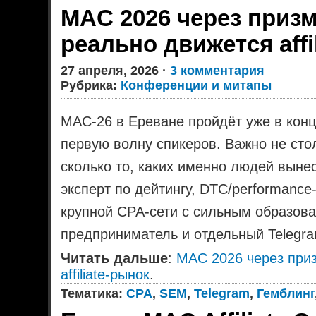
MAC 2026 через призм
реально движется affi
27 апреля, 2026 ·
3 комментария
Рубрика:
Конференции и митапы
MAC-26 в Ереване пройдёт уже в конц
первую волну спикеров. Важно не стол
сколько то, каких именно людей выне
эксперт по дейтингу, DTC/performan
крупной CPA-сети с сильным образова
предприниматель и отдельный Telegra
Читать дальше
:
MAC 2026 через приз
affiliate-рынок
.
Тематика:
CPA
,
SEM
,
Telegram
,
Гемблинг