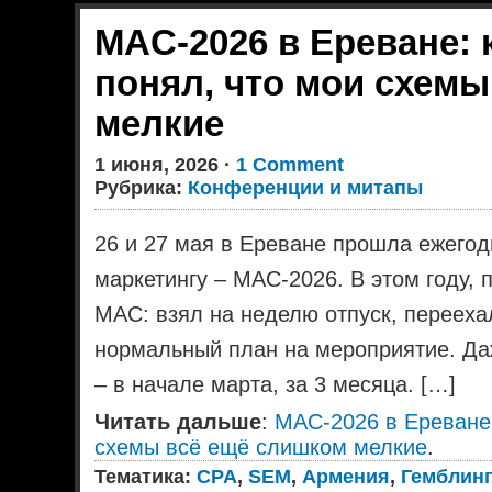
MAC-2026 в Ереване: 
понял, что мои схем
мелкие
1 июня, 2026 ·
1 Comment
Рубрика:
Конференции и митапы
26 и 27 мая в Ереване прошла ежего
маркетингу – MAC-2026. В этом году, 
MAC: взял на неделю отпуск, перееха
нормальный план на мероприятие. Даж
– в начале марта, за 3 месяца. […]
Читать дальше
:
MAC-2026 в Ереване:
схемы всё ещё слишком мелкие
.
Тематика:
CPA
,
SEM
,
Армения
,
Гемблинг