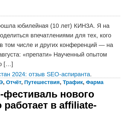
прошла юбилейная (10 лет) КИНЗА. Я на
оделиться впечатлениями для тех, кого
 в том числе и других конференций — на
 августа: «препати» Наученный опытом
ю […]
тан 2024: отзыв SEO-аспиранта
.
Э
,
Отчёт
,
Путешествия
,
Трафик
,
Фарма
-фестиваль нового
работает в affiliate-