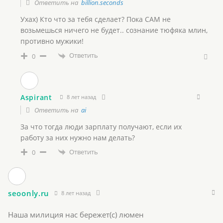
Ответить на
billion.seconds
Ухах) Кто что за тебя сделает? Пока САМ не
возьмешься ничего не будет.. сознание тюфяка млин,
противно мужики!
Ответить
0
Aspirant
8 лет назад
Ответить на
ai
За что тогда люди зарплату получают, если их
работу за них нужно нам делать?
Ответить
0
seoonly.ru
8 лет назад
Наша милиция нас бережет(с) люмен