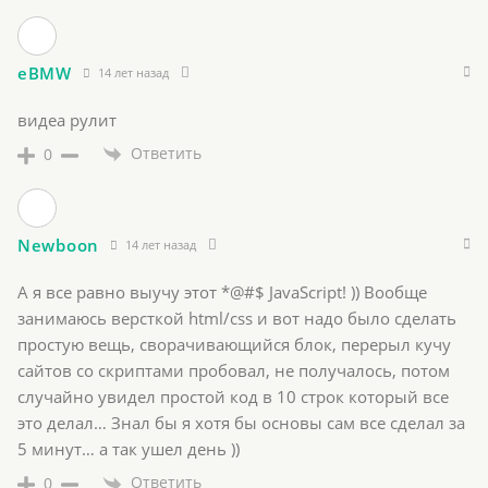
eBMW
14 лет назад
видеа рулит
Ответить
0
Newboon
14 лет назад
А я все равно выучу этот *@#$ JavaScript! )) Вообще
занимаюсь версткой html/css и вот надо было сделать
простую вещь, сворачивающийся блок, перерыл кучу
сайтов со скриптами пробовал, не получалось, потом
случайно увидел простой код в 10 строк который все
это делал… Знал бы я хотя бы основы сам все сделал за
5 минут… а так ушел день ))
Ответить
0