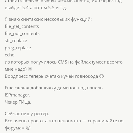
Ставить цель «я выучу» безсмысленно, ибо через год
выйдет 5.4 а потом 5.5 и т.д.
Я знаю синтаксис нескольких функций:
file_get_contents
file_put_contents
str_replace
preg_replace
echo
из которых получилось CMS на файлах (умеет все что
мне надо) 🙂
Вордпресс теперь счетаю кучей говнокода 🙂
Еще сделал добавлялку доменов под панель
ISPmanager.
Чекер ТИЦа.
Сейчас пишу реггер.
Все очень просто, а что непонятно — спрашивайте по
форумам 🙂