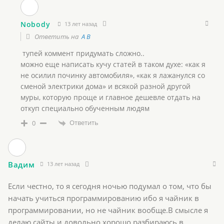
Nobody
13 лет назад
Ответить на
A B
тупей коммент придумать сложно..
можно еще написать кучу статей в таком духе: «как я
не осилил починку автомобиля», «как я лажанулся со
сменой электрики дома» и всякой разной другой
муры, которую проще и главное дешевле отдать на
откуп специально обученным людям
Ответить
0
Вадим
13 лет назад
Если честно, то я сегодня ночью подумал о том, что бы
начать учиться программированию ибо я чайник в
программировании, но не чайник вообще.В смысле я
делаю сайты и довольно хорошо разбираюсь в