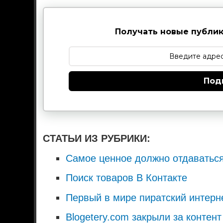
Получать новые публик
Под
СТАТЬИ ИЗ РУБРИКИ:
Самое ценное должно отдаватьс
Поиск товаров В Контакте
Первый в мире пиратский интерн
Blogetery.com закрыли за контент