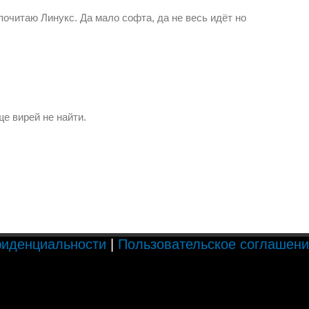
почитаю Линукс. Да мало софта, да не весь идёт но
е вирей не найти.
фиденциальности
|
Пользовательское соглашен