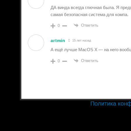
ДА винда всегда глючная была. Я пред
самая безопасная система для компа.
Ответить
0
artmin
15 лет назад
А ещё лучше MacOS X — на него вообщ
Ответить
0
Политика кон