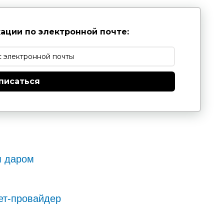
ации по электронной почте:
писаться
я даром
ет-провайдер