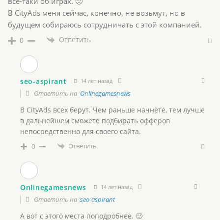
все-таки об играх. 🙂
В CityAds меня сейчас, конечно, не возьмут, но в
будущем собираюсь сотрудничать с этой компанией.
Ответить
0
seo-aspirant
14 лет назад
Ответить на
Onlinegamesnews
В CityAds всех берут. Чем раньше начнёте, тем лучше
в дальнейшем сможете подбирать офферов
непосредственно для своего сайта.
Ответить
0
Onlinegamesnews
14 лет назад
Ответить на
seo-aspirant
А вот с этого места поподробнее. 🙂