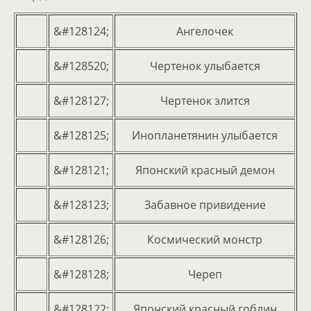
&#128124;
Ангелочек
&#128520;
Чертенок улыбается
&#128127;
Чертенок злится
&#128125;
Инопланетянин улыбается
&#128121;
Японский красный демон
&#128123;
Забавное привидение
&#128126;
Космический монстр
&#128128;
Череп
&#128122;
Японский красный гоблин