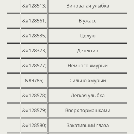
&#128513;
Виноватая улыбка
&#128561;
В ужасе
&#128535;
Целую
&#128373;
Детектив
&#128577;
Немного хмурый
&#9785;
Сильно хмурый
&#128578;
Легкая улыбка
&#128579;
Вверх тормашками
&#128580;
Закативший глаза