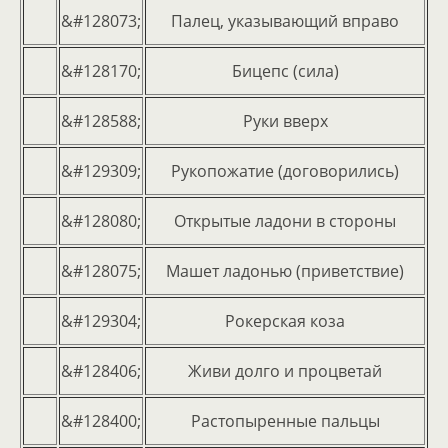
&#128073;
Палец, указывающий вправо
&#128170;
Бицепс (сила)
&#128588;
Руки вверх
&#129309;
Рукопожатие (договорились)
&#128080;
Открытые ладони в стороны
&#128075;
Машет ладонью (приветствие)
&#129304;
Рокерская коза
&#128406;
Живи долго и процветай
&#128400;
Растопыренные пальцы