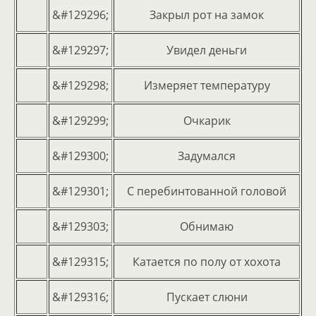
&#129296;
Закрыл рот на замок
&#129297;
Увидел деньги
&#129298;
Измеряет температуру
&#129299;
Очкарик
&#129300;
Задумался
&#129301;
С перебинтованной головой
&#129303;
Обнимаю
&#129315;
Катается по полу от хохота
&#129316;
Пускает слюни