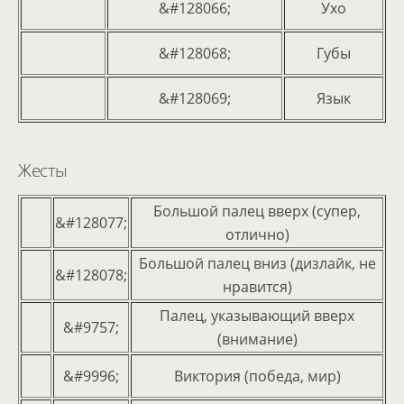
&#128066;
Ухо
&#128068;
Губы
&#128069;
Язык
Жесты
Большой палец вверх (супер,
&#128077;
отлично)
Большой палец вниз (дизлайк, не
&#128078;
нравится)
Палец, указывающий вверх
&#9757;
(внимание)
&#9996;
Виктория (победа, мир)