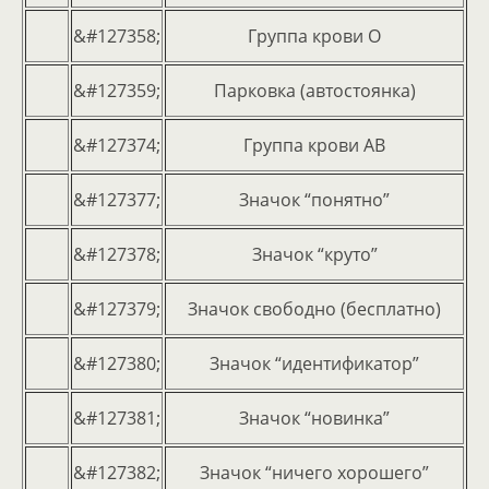
&#127358;
Группа крови О
&#127359;
Парковка (автостоянка)
&#127374;
Группа крови АВ
&#127377;
Значок “понятно”
&#127378;
Значок “круто”
&#127379;
Значок свободно (бесплатно)
&#127380;
Значок “идентификатор”
&#127381;
Значок “новинка”
&#127382;
Значок “ничего хорошего”