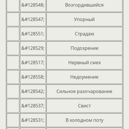
&#128548;
Возгордившийся
&#128547;
Упорный
&#128551;
Страдаю
&#128529;
Подозрение
&#128517;
Нервный смех
&#128558;
Недоумение
&#128542;
Сильное разочарование
&#128537;
Свист
&#128531;
В холодном поту