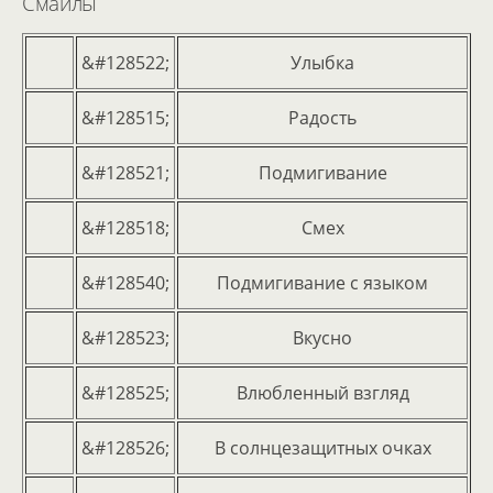
Смайлы
&#128522;
Улыбка
&#128515;
Радость
&#128521;
Подмигивание
&#128518;
Смех
&#128540;
Подмигивание с языком
&#128523;
Вкусно
&#128525;
Влюбленный взгляд
&#128526;
В солнцезащитных очках