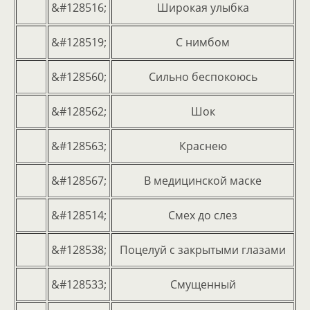
&#128516;
Широкая улыбка
&#128519;
С нимбом
&#128560;
Сильно беспокоюсь
&#128562;
Шок
&#128563;
Краснею
&#128567;
В медицинской маске
&#128514;
Смех до слез
&#128538;
Поцелуй с закрытыми глазами
&#128533;
Смущенный