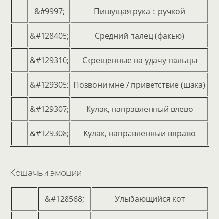
&#9997;
Пишущая рука с ручкой
&#128405;
Средний палец (факью)
&#129310;
Скрещенные на удачу пальцы
&#129305;
Позвони мне / приветствие (шака)
&#129307;
Кулак, направленный влево
&#129308;
Кулак, направленный вправо
Кошачьи эмоции
&#128568;
Улыбающийся кот