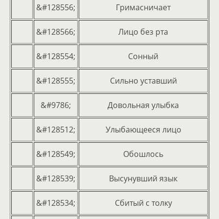
&#128556;
Гримасничает
&#128566;
Лицо без рта
&#128554;
Сонный
&#128555;
Сильно уставший
&#9786;
Довольная улыбка
&#128512;
Улыбающееся лицо
&#128549;
Обошлось
&#128539;
Высунувший язык
&#128534;
Сбитый с толку