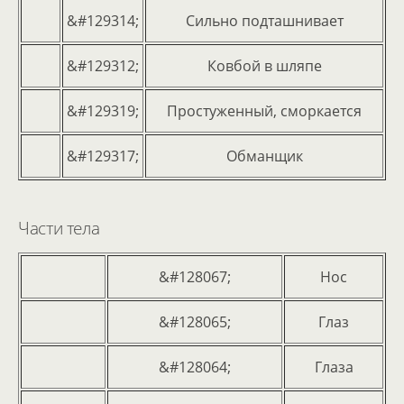
&#129314;
Сильно подташнивает
&#129312;
Ковбой в шляпе
&#129319;
Простуженный, сморкается
&#129317;
Обманщик
Части тела
&#128067;
Нос
&#128065;
Глаз
&#128064;
Глаза