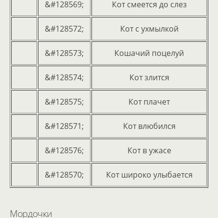
&#128569;
Кот смеется до слез
&#128572;
Кот с ухмылкой
&#128573;
Кошачий поцелуй
&#128574;
Кот злится
&#128575;
Кот плачет
&#128571;
Кот влюбился
&#128576;
Кот в ужасе
&#128570;
Кот широко улыбается
Мордочки