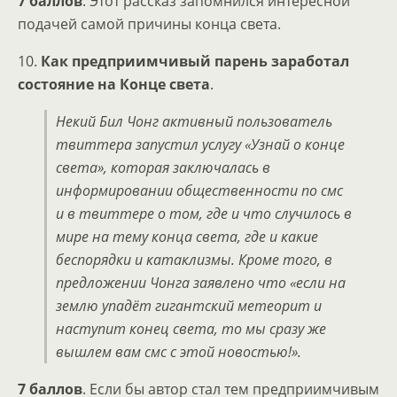
7 баллов
. Этот рассказ запомнился интересной
подачей самой причины конца света.
10.
Как предприимчивый парень заработал
состояние на Конце света
.
Некий Бил Чонг активный пользователь
твиттера запустил услугу «Узнай о конце
света», которая заключалась в
информировании общественности по смс
и в твиттере о том, где и что случилось в
мире на тему конца света, где и какие
беспорядки и катаклизмы. Кроме того, в
предложении Чонга заявлено что «если на
землю упадёт гигантский метеорит и
наступит конец света, то мы сразу же
вышлем вам смс с этой новостью!».
7 баллов
. Если бы автор стал тем предприимчивым