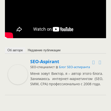
Об авторе
Недавние публикации
SEO-Aspirant
в
SEO-специалист
Блог SEO-аспиранта
Меня зовут Виктор, я – автор этого блога.
Занимаюсь интернет-маркетингом (SEO,
SMM, CPA) профессионально с 2008 года.