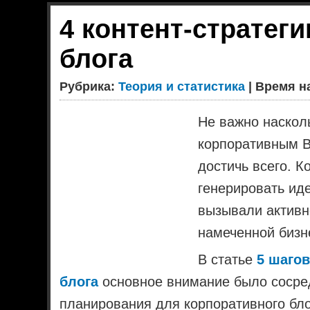
4 контент-стратег
блога
Рубрика:
Теория и статистика
| Время на
Не важно наскол
корпоративным B
достичь всего. 
генерировать ид
вызывали активн
намеченной бизн
В статье
5 шаго
блога
основное внимание было сосред
планирования для корпоративного бло