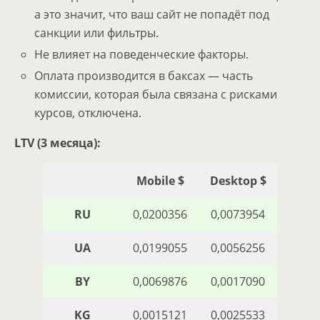
а это значит, что ваш сайт не попадёт под
санкции или фильтры.
Не влияет на поведенческие факторы.
Оплата производится в баксах — часть
комиссии, которая была связана с рисками
курсов, отключена.
LTV (3 месяца):
Mobile $
Desktop $
RU
0,0200356
0,0073954
UA
0,0199055
0,0056256
BY
0,0069876
0,0017090
KG
0,0015121
0,0025533