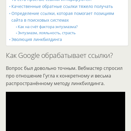
Качественные обратные ссылки тяжело получать
Определение ссылки, которая помогает позициям
сайта в поисковых системах
Как на счёт фактора энтузиазма?
Энтузиазм, лояльность, страсть
Эволюция линкбилдинга
Как Google обрабатывает ссылки?
Вопрос был довольно точным. Вебмастер спросил
про отношение Гугла к конкретному и весьма
распространённому методу линкбилдинга.