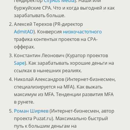
гендиректор
CityAds Media
). Наши или
буржуйские CPA. Что и когда выгодней и как
зарабатывать больше.
Алексей Терехов (PR-директор
AdmitAD
). Конверсия
низкочастотного
трафика контентых проектов на CPA-
офферах.
Константин Леонович (Куратор проектов
Sape
). Как зарабатывать хорошие деньги на
ссылках в нынешних реалиях.
Николай Александров (Интернет-бизнесмен,
специализируется на MFA). Как выжать
максимум из MFA. Тенденции развития MFA
в рунете.
Роман Ширяев
(Интернет-бизнесмен, автор
проекта Puzat.ru). Максимально быстрый
путь к большим деньгам на