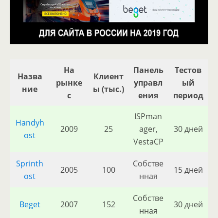
На
Панель
Тестов
Назва
Клиент
рынке
управл
ый
ние
ы (тыс.)
с
ения
период
ISPman
Handyh
2009
25
ager,
30 дней
ost
VestaCP
Sprinth
Собстве
2005
100
15 дней
ost
нная
Собстве
Beget
2007
152
30 дней
нная