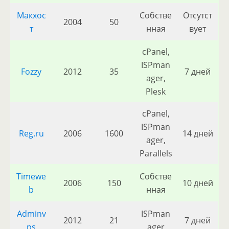
Макхос
Собстве
Отсутст
2004
50
т
нная
вует
cPanel,
ISPman
Fozzy
2012
35
7 дней
ager,
Plesk
cPanel,
ISPman
Reg.ru
2006
1600
14 дней
ager,
Parallels
Timewe
Собстве
2006
150
10 дней
b
нная
Adminv
ISPman
2012
21
7 дней
ps
ager