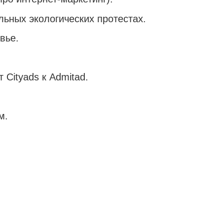
ьных экологических протестах.
вье.
 Cityads к Admitad.
м.