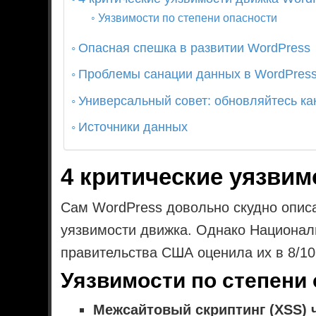
Уязвимости по степени опасности
Опасная спешка в развитии WordPress
Проблемы санации данных в WordPres
Универсальный совет: обновляйтесь ка
Источники данных
4 критические уязвим
Сам WordPress довольно скудно описа
уязвимости движка. Однако Национал
правительства США оценила их в 8/10
Уязвимости по степени
Межсайтовый скриптинг (XSS)