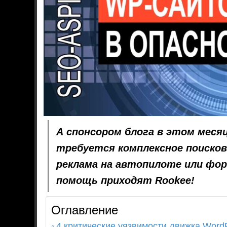
А спонсором блога в этом мес
требуется комплексное поисков
реклама на автопилоте или фор
помощь приходят Rookee!
Оглавление
4 критические уязвимости движка Word