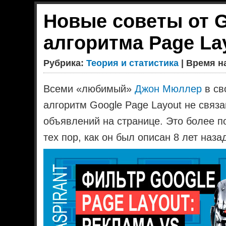
Новые советы от G
алгоритма Page La
Рубрика:
Теория и статистика
| Время на
Всеми «любимый»
Джон Мюллер
в св
алгоритм Google Page Layout не связ
объявлений на странице. Это более п
тех пор, как он был описан 8 лет наза