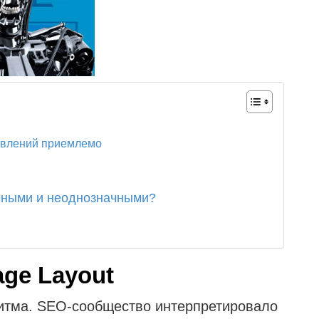
явлений приемлемо
чными и неоднозначными?
age Layout
ритма. SEO-сообщество интерпретировало