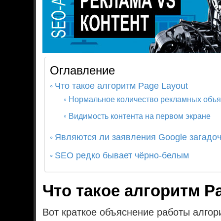
Оглавление
Что такое алгоритм Page Layout
Нормальное количество рекламных объ
Видимость контента на первом экране
Являются ли заявления Google загадо
SEO редко бывает чёрно-белым
Что такое алгоритм P
Вот краткое объяснение работы алго