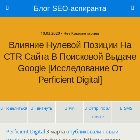
Блог SEO-аспиранта
10.03.2020 • Нет Комментариев
Влияние Нулевой Позиции На
CTR Сайта В Поисковой Выдаче
Google [исследование От
Perficient Digital]
Поделиться
Твитнуть
Pin
Отпр. по эл.
SMS
почте
Perficient Digital
3 марта
опубликовали новый
отчёт
, основанный на анализе 250 миллионов