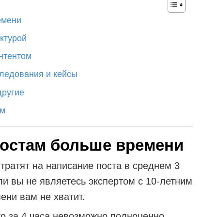
емени
ктурой
нтентом
следования и кейсы
другие
ом
постам больше времени
тратят на написание поста в среднем 3
ли вы не являетесь экспертом с 10-летним
мени вам не хватит.
то за 4 часа невозможно полноценно